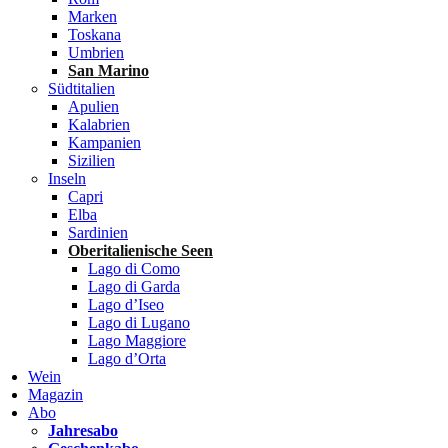
Marken
Toskana
Umbrien
San Marino
Südtitalien
Apulien
Kalabrien
Kampanien
Sizilien
Inseln
Capri
Elba
Sardinien
Oberitalienische Seen
Lago di Como
Lago di Garda
Lago d’Iseo
Lago di Lugano
Lago Maggiore
Lago d’Orta
Wein
Magazin
Abo
Jahresabo