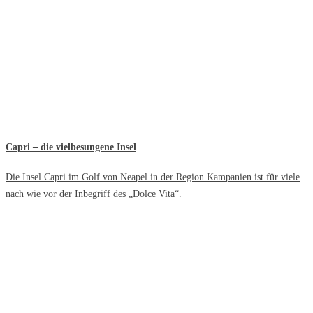
Capri – die vielbesungene Insel
Die Insel Capri im Golf von Neapel in der Region Kampanien ist für viele
nach wie vor der Inbegriff des „Dolce Vita“.