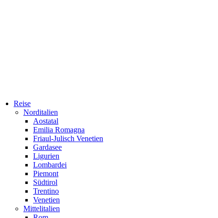
Reise
Norditalien
Aostatal
Emilia Romagna
Friaul-Julisch Venetien
Gardasee
Ligurien
Lombardei
Piemont
Südtirol
Trentino
Venetien
Mittelitalien
Rom