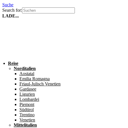
Suche
Search for:
LADE...
Reise
Norditalien
Aostatal
Emilia Romagna
Friaul-Julisch Venetien
Gardasee
Ligurien
Lombardei
Piemont
Südtirol
Trentino
Venetien
Mittelitalien