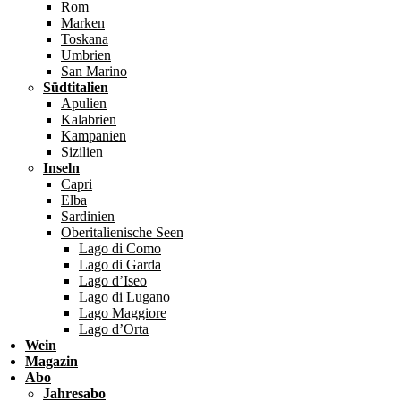
Rom
Marken
Toskana
Umbrien
San Marino
Südtitalien
Apulien
Kalabrien
Kampanien
Sizilien
Inseln
Capri
Elba
Sardinien
Oberitalienische Seen
Lago di Como
Lago di Garda
Lago d’Iseo
Lago di Lugano
Lago Maggiore
Lago d’Orta
Wein
Magazin
Abo
Jahresabo