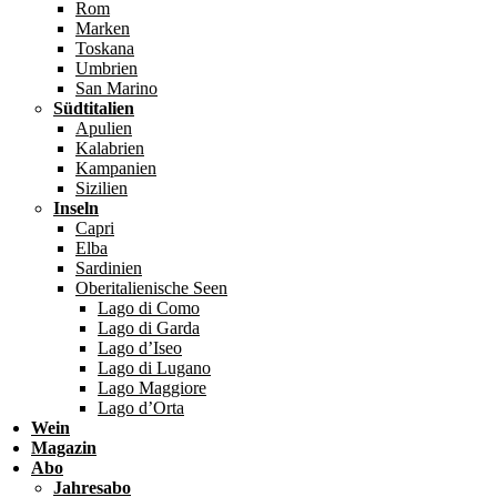
Rom
Marken
Toskana
Umbrien
San Marino
Südtitalien
Apulien
Kalabrien
Kampanien
Sizilien
Inseln
Capri
Elba
Sardinien
Oberitalienische Seen
Lago di Como
Lago di Garda
Lago d’Iseo
Lago di Lugano
Lago Maggiore
Lago d’Orta
Wein
Magazin
Abo
Jahresabo