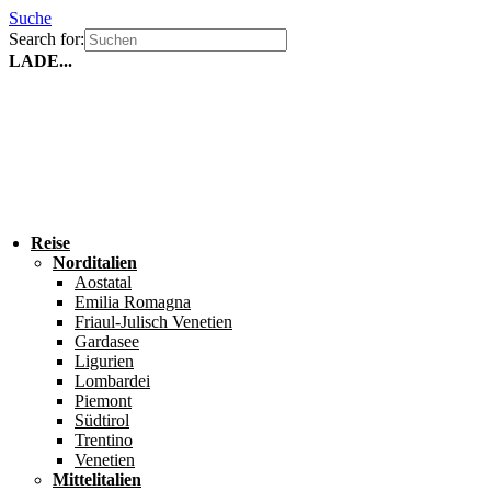
Suche
Search for:
LADE...
Reise
Norditalien
Aostatal
Emilia Romagna
Friaul-Julisch Venetien
Gardasee
Ligurien
Lombardei
Piemont
Südtirol
Trentino
Venetien
Mittelitalien