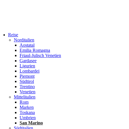
Reise
Norditalien
Aostatal
Emilia Romagna
Friaul-Julisch Venetien
Gardasee
Ligurien
Lombardei
Piemont
Südtirol
Trentino
Venetien
Mittelitalien
Rom
Marken
Toskana
Umbrien
San Marino
Südtitalien