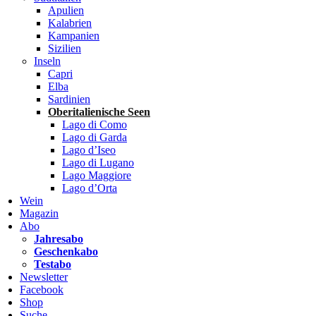
Apulien
Kalabrien
Kampanien
Sizilien
Inseln
Capri
Elba
Sardinien
Oberitalienische Seen
Lago di Como
Lago di Garda
Lago d’Iseo
Lago di Lugano
Lago Maggiore
Lago d’Orta
Wein
Magazin
Abo
Jahresabo
Geschenkabo
Testabo
Newsletter
Facebook
Shop
Suche