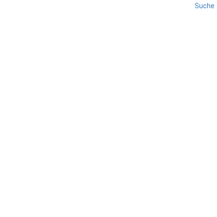
Suche
Tut uns leid - wir haben keine Beiträge gefunden.