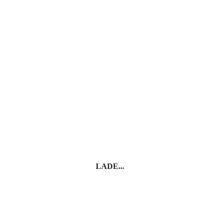
Palermo – Wo Kulturen leben
Cefalù
LADE...