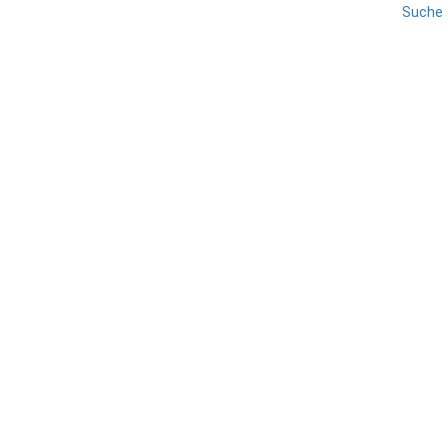
Suche
Tut uns leid - wir haben keine Beiträge gefunden.