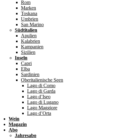
Rom
Marken
Toskana
Umbrien
San Marino
Südtitalien
Apulien
Kalabrien
Kampanien
Sizilien
Inseln
Capri
Elba
Sardinien
Oberitalienische Seen
Lago di Como
Lago di Garda
Lago d’Iseo
Lago di Lugano
Lago Maggiore
Lago d’Orta
Wein
Magazin
Abo
Jahresabo