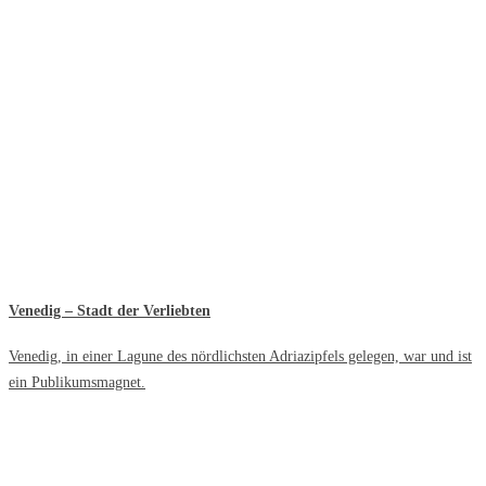
Venedig – Stadt der Verliebten
Venedig, in einer Lagune des nördlichsten Adriazipfels gelegen, war und ist
ein Publikumsmagnet.