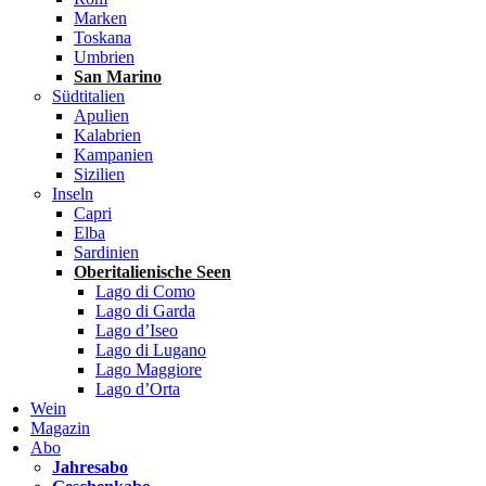
Marken
Toskana
Umbrien
San Marino
Südtitalien
Apulien
Kalabrien
Kampanien
Sizilien
Inseln
Capri
Elba
Sardinien
Oberitalienische Seen
Lago di Como
Lago di Garda
Lago d’Iseo
Lago di Lugano
Lago Maggiore
Lago d’Orta
Wein
Magazin
Abo
Jahresabo