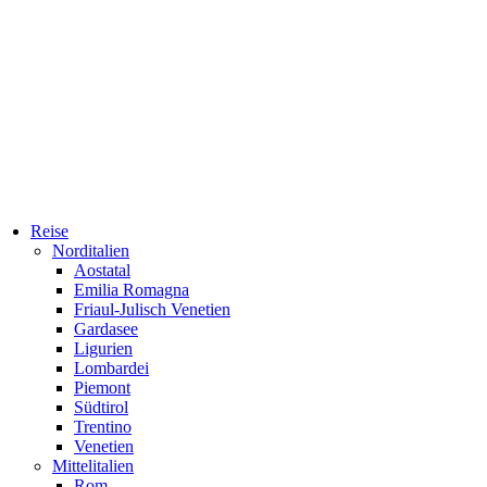
Reise
Norditalien
Aostatal
Emilia Romagna
Friaul-Julisch Venetien
Gardasee
Ligurien
Lombardei
Piemont
Südtirol
Trentino
Venetien
Mittelitalien
Rom