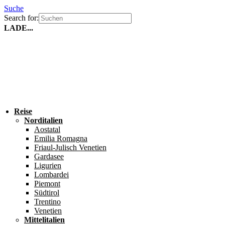
Suche
Search for:
LADE...
Reise
Norditalien
Aostatal
Emilia Romagna
Friaul-Julisch Venetien
Gardasee
Ligurien
Lombardei
Piemont
Südtirol
Trentino
Venetien
Mittelitalien