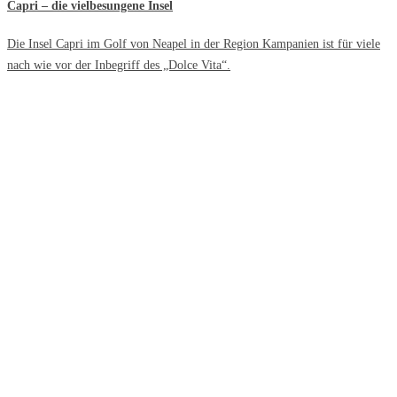
Capri – die vielbesungene Insel
Die Insel Capri im Golf von Neapel in der Region Kampanien ist für viele
nach wie vor der Inbegriff des „Dolce Vita“.