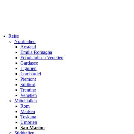
Reise
Norditalien
Aostatal
Emilia Romagna
Friaul-Julisch Venetien
Gardasee
Ligurien
Lombardei
Piemont
Südtirol
Trentino
Venetien
Mittelitalien
Rom
Marken
Toskana
Umbrien
San Marino
Südtitalien