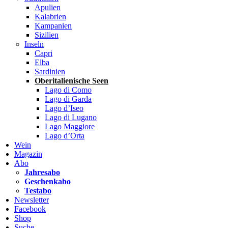
Apulien
Kalabrien
Kampanien
Sizilien
Inseln
Capri
Elba
Sardinien
Oberitalienische Seen
Lago di Como
Lago di Garda
Lago d’Iseo
Lago di Lugano
Lago Maggiore
Lago d’Orta
Wein
Magazin
Abo
Jahresabo
Geschenkabo
Testabo
Newsletter
Facebook
Shop
Suche