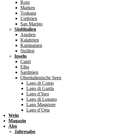
Rom
Marken
Toskana
Umbrien
San Marino
Südtitalien
Apulien
Kalabrien
Kampanien
Sizilien
Inseln
Capri
Elba
Sardinien
Oberitalienische Seen
Lago di Como
Lago di Garda
Lago d’Iseo
Lago di Lugano
Lago Maggiore
Lago d’Orta
Wein
Magazin
Abo
Jahresabo