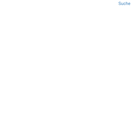
Suche
REISE
TOSKANA