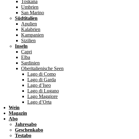
Toskana
Umbrien
San Marino
Südtitalien
Apulien
Kalabrien
Kampanien
Sizilien
Inseln
Capri
Elba
Sardinien
Oberitalienische Seen
Lago di Como
Lago di Garda
Lago d’Iseo
Lago di Lugano
Lago Maggiore
Lago d’Orta
Wein
Magazin
Abo
Jahresabo
Geschenkabo
Testabo