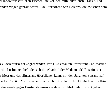
r landwirtschaftlichen Flächen, die von den mittelalterlichen Transit- und
enden Wegen geprägt waren. Die Pfarrkirche San Lorenzo, die zwischen dem
n Glockenturm der angrenzenden, vor 1128 erbauten Pfarrkirche San Martino
rde. Im Inneren befindet sich das Altarbild der Madonna del Rosario, ein
as Meer und das Hinterland überblicken kann, mit der Burg von Passano auf
rf Setta. Aus bautechnischer Sicht ist es der architektonisch wertvollste
und die zweibogigen Fenster stammen aus dem 12. Jahrhundert zurückgehen.