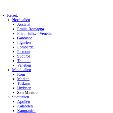
Reise
Norditalien
Aostatal
Emilia Romagna
Friaul-Julisch Venetien
Gardasee
Ligurien
Lombardei
Piemont
Südtirol
Trentino
Venetien
Mittelitalien
Rom
Marken
Toskana
Umbrien
San Marino
Südtitalien
Apulien
Kalabrien
Kampanien