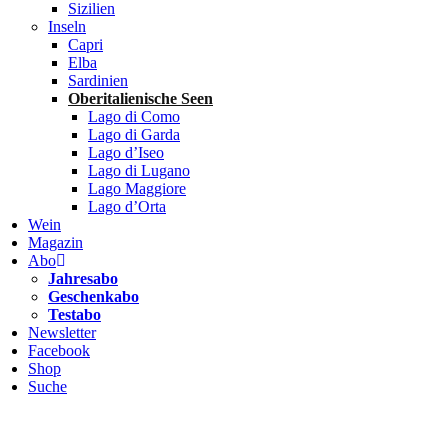
Sizilien
Inseln
Capri
Elba
Sardinien
Oberitalienische Seen
Lago di Como
Lago di Garda
Lago d’Iseo
Lago di Lugano
Lago Maggiore
Lago d’Orta
Wein
Magazin
Abo
Jahresabo
Geschenkabo
Testabo
Newsletter
Facebook
Shop
Suche