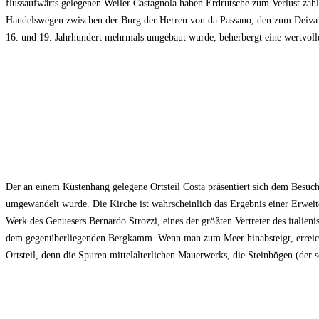
flussaufwärts gelegenen Weiler Castagnola haben Erdrutsche zum Verlust zahlre
Handelswegen zwischen der Burg der Herren von da Passano, den zum Deiva
16. und 19. Jahrhundert mehrmals umgebaut wurde, beherbergt eine wertvol
Der an einem Küstenhang gelegene Ortsteil Costa präsentiert sich dem Besu
umgewandelt wurde. Die Kirche ist wahrscheinlich das Ergebnis einer Erweite
Werk des Genuesers Bernardo Strozzi, eines der größten Vertreter des italie
dem gegenüberliegenden Bergkamm. Wenn man zum Meer hinabsteigt, erreicht 
Ortsteil, denn die Spuren mittelalterlichen Mauerwerks, die Steinbögen (der