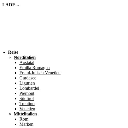
LADE...
Reise
Norditalien
Aostatal
Emilia Romagna
Friaul-Julisch Venetien
Gardasee
Ligurien
Lombardei
Piemont
Südtirol
Trentino
Venetien
Mittelitalien
Rom
Marken