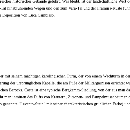
icher historischer Gebäude geführt. Was bleibt, ist der landschaftliche Wert de
-Tal hinabführenden Wegen und den zum Vara-Tal und der Framura-Küste führ
le Deposition von Luca Cambiaso.
cher mit seinem mächtigen karolingischen Turm, der von einem Wachturm in de
rung der ursprünglichen Kapelle, die am Fuße der Militärgarnison errichtet wu
nischen Barocks. Costa ist eine typische Bergkamm-Siedlung, von der aus man d
man inmitten des Dufts von Kräutern, Zitronen- und Pampelmusenbäumen das Do
 so genannte “Levanto-Stein” mit seiner charakteristischen grünlichen Farbe) 