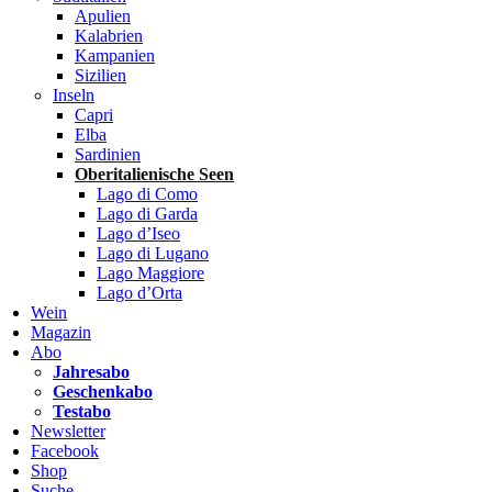
Apulien
Kalabrien
Kampanien
Sizilien
Inseln
Capri
Elba
Sardinien
Oberitalienische Seen
Lago di Como
Lago di Garda
Lago d’Iseo
Lago di Lugano
Lago Maggiore
Lago d’Orta
Wein
Magazin
Abo
Jahresabo
Geschenkabo
Testabo
Newsletter
Facebook
Shop
Suche