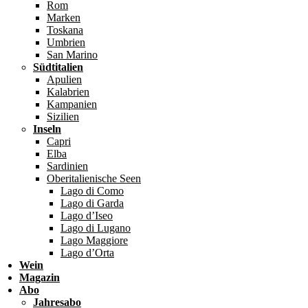
Rom
Marken
Toskana
Umbrien
San Marino
Südtitalien
Apulien
Kalabrien
Kampanien
Sizilien
Inseln
Capri
Elba
Sardinien
Oberitalienische Seen
Lago di Como
Lago di Garda
Lago d’Iseo
Lago di Lugano
Lago Maggiore
Lago d’Orta
Wein
Magazin
Abo
Jahresabo