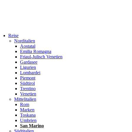
Reise
Norditalien
Aostatal
Emilia Romagna
Friaul-Julisch Venetien
Gardasee
Ligurien
Lombardei
Piemont
Südtirol
Trentino
Venetien
Mittelitalien
Rom
Marken
Toskana
Umbrien
San Marino
Südtitalien