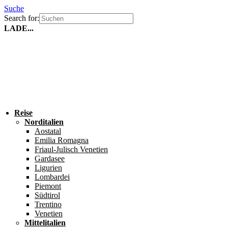
Suche
Search for:
LADE...
Reise
Norditalien
Aostatal
Emilia Romagna
Friaul-Julisch Venetien
Gardasee
Ligurien
Lombardei
Piemont
Südtirol
Trentino
Venetien
Mittelitalien