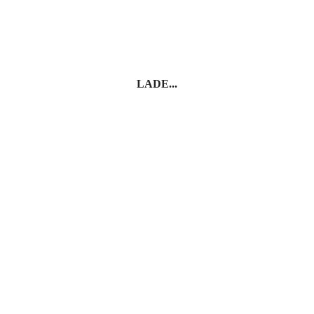
Cefalù
LADE...
Ragusa