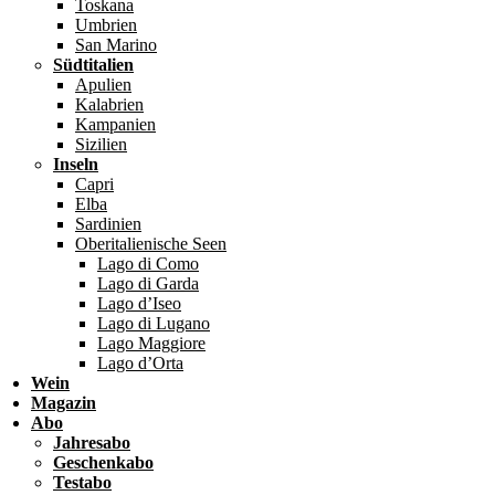
Toskana
Umbrien
San Marino
Südtitalien
Apulien
Kalabrien
Kampanien
Sizilien
Inseln
Capri
Elba
Sardinien
Oberitalienische Seen
Lago di Como
Lago di Garda
Lago d’Iseo
Lago di Lugano
Lago Maggiore
Lago d’Orta
Wein
Magazin
Abo
Jahresabo
Geschenkabo
Testabo