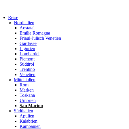
Reise
Norditalien
Aostatal
Emilia Romagna
Friaul-Julisch Venetien
Gardasee
Ligurien
Lombardei
Piemont
Südtirol
Trentino
Venetien
Mittelitalien
Rom
Marken
Toskana
Umbrien
San Marino
Südtitalien
Apulien
Kalabrien
Kampanien