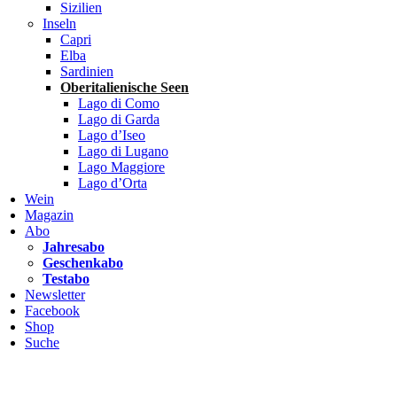
Sizilien
Inseln
Capri
Elba
Sardinien
Oberitalienische Seen
Lago di Como
Lago di Garda
Lago d’Iseo
Lago di Lugano
Lago Maggiore
Lago d’Orta
Wein
Magazin
Abo
Jahresabo
Geschenkabo
Testabo
Newsletter
Facebook
Shop
Suche