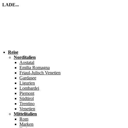
LADE...
Reise
Norditalien
Aostatal
Emilia Romagna
Friaul-Julisch Venetien
Gardasee
Ligurien
Lombardei
Piemont
Südtirol
Trentino
Venetien
Mittelitalien
Rom
Marken