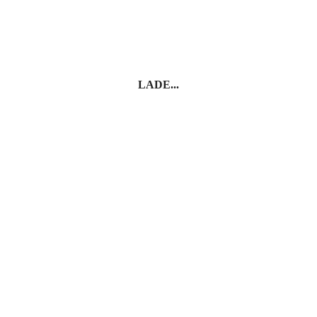
Cefalù
LADE...
Ragusa